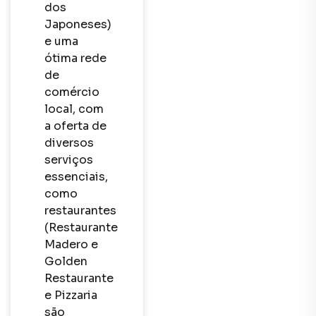
dos 
Japoneses) 
e uma 
ótima rede 
de 
comércio 
local, com 
a oferta de 
diversos 
serviços 
essenciais, 
como 
restaurantes 
(Restaurante 
Madero e 
Golden 
Restaurante 
e Pizzaria 
são 