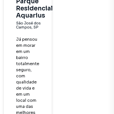
Parque
Residencial
Aquarius
São José dos
Campos
,
SP
Já pensou 
em morar 
em um 
bairro 
totalmente 
seguro, 
com 
qualidade 
de vida e 
em um 
local com 
uma das 
melhores 