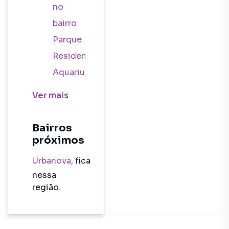
no
bairro
Parque
Residencial
Aquarius
em São
Ver
mais
José
dos
Bairros
Campos
próximos
SP com
Urbanova
,
fica
2
nessa
dormitórios
região.
Apartamento
à venda