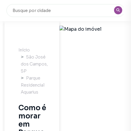
Início
São José
dos Campos
,
SP
Parque
Residencial
Aquarius
Como é
morar
em