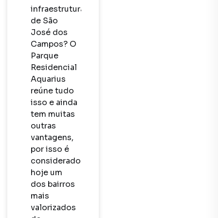
infraestruturas 
de São 
José dos 
Campos? O 
Parque 
Residencial 
Aquarius 
reúne tudo 
isso e ainda 
tem muitas 
outras 
vantagens, 
por isso é 
considerado 
hoje um 
dos bairros 
mais 
valorizados 