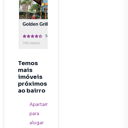
Golden Grill e Pizza
Churraskilo Aquáriu
5420
avaliações
1812
avaliaç
766
metros
222
metros
Temos
mais
imóveis
próximos
ao bairro
Apartamento
para
alugar