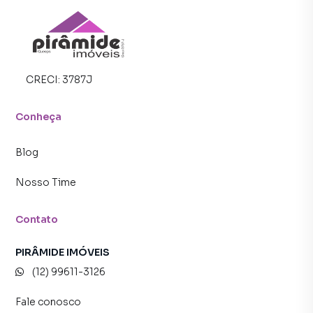
no
bairro
Parque
CRECI:
3787J
Residencial
Aquarius
Conheça
em São
José
Blog
dos
Nosso Time
Campos
SP com
Contato
2
PIRÂMIDE IMÓVEIS
dormitórios
(12) 99611-3126
Casa à
Fale conosco
venda