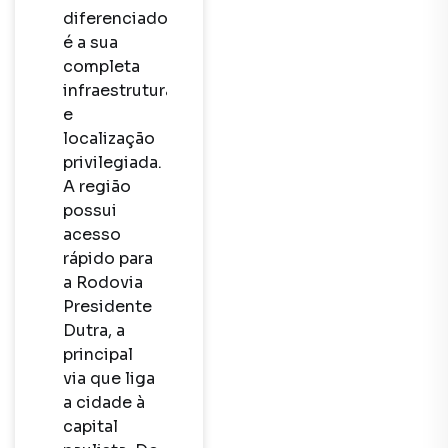
diferenciado 
é a sua 
completa 
infraestrutura 
e 
localização 
privilegiada. 
A região 
possui 
acesso 
rápido para 
a Rodovia 
Presidente 
Dutra, a 
principal 
via que liga 
a cidade à 
capital 