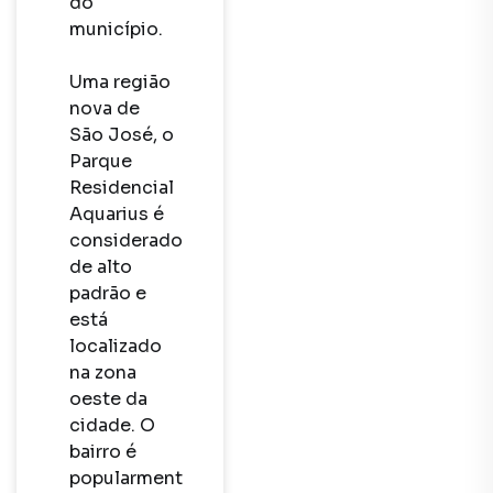
do 
município. 

Uma região 
nova de 
São José, o 
Parque 
Residencial 
Aquarius é 
considerado 
de alto 
padrão e 
está 
localizado 
na zona 
oeste da 
cidade. O 
bairro é 
popularmente 