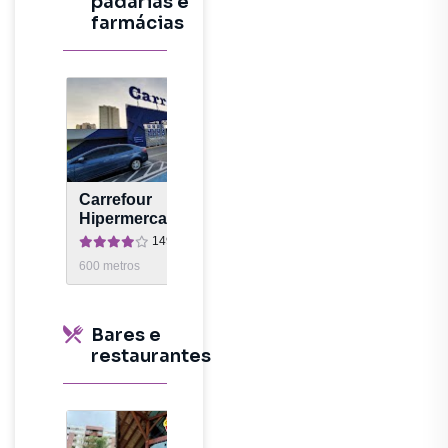
padarias e
farmácias
Carrefour
Tenda Atacado
Hipermercado São
José dos Campos
14996
avaliações
5681
avaliaç
600
metros
767
metros
Bares e
restaurantes