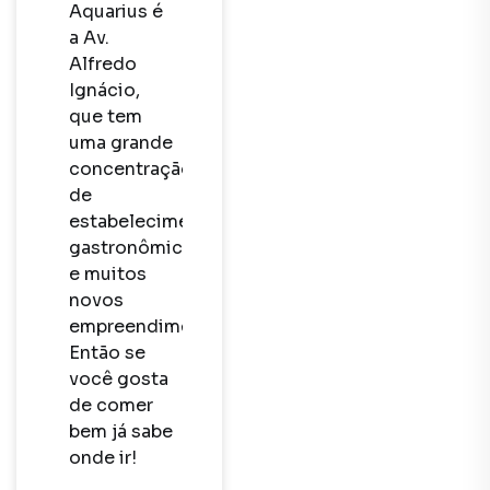
Aquarius é 
a Av. 
Alfredo 
Ignácio, 
que tem 
uma grande 
concentração 
de 
estabelecimentos 
gastronômicos 
e muitos 
novos 
empreendimentos. 
Então se 
você gosta 
de comer 
bem já sabe 
onde ir!
