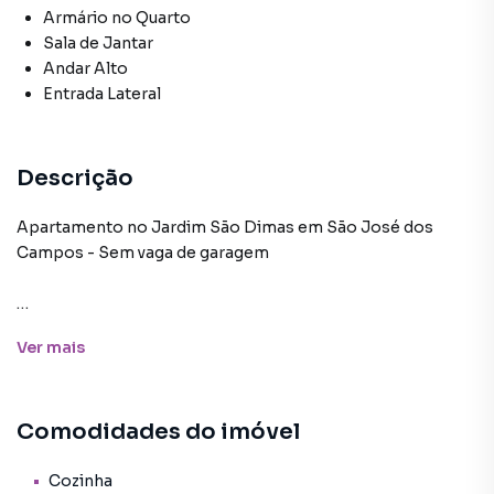
Armário no Quarto
Sala de Jantar
Andar Alto
Entrada Lateral
Descrição
Apartamento no Jardim São Dimas em São José dos
Campos - Sem vaga de garagem
O apartamento possui 96 m² com ambientes bem
Ver
mais
distribuídos, andar alto, contando com 3 dormitórios com
armários planejados, 1 banheiro social, sala de estar e
jantar amplas, cozinha funcional com armários, área de
Comodidades do imóvel
serviço independente, quarto e banheiro de empregada,
além de piso em taco de madeira nas principais
dependências. O apartamento não possui vaga de
Cozinha