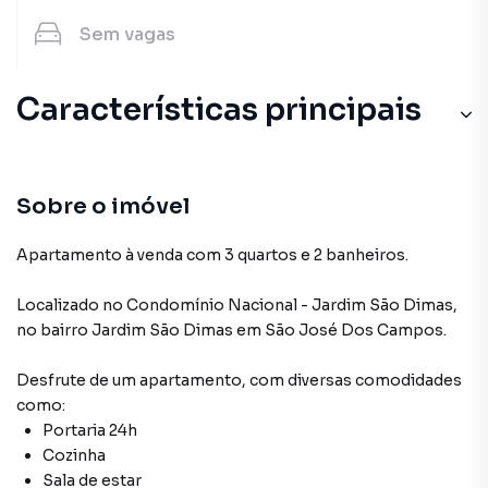
Sem
vagas
Características principais
Armário no Quarto
Sala de Jantar
Sobre o imóvel
Andar Alto
Apartamento à venda com 3 quartos e 2 banheiros.
Armário Banheiro
Localizado
no Condomínio
Nacional - Jardim São Dimas
,
no bairro Jardim São Dimas
em São José Dos Campos
.
Armário Cozinha
Desfrute de
um apartamento
, com diversas comodidades
como:
Portaria 24h
Cozinha
Sala de estar