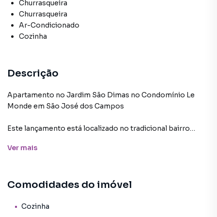
Churrasqueira
Churrasqueira
Ar-Condicionado
Cozinha
Descrição
Apartamento no Jardim São Dimas no Condomínio Le
Monde em São José dos Campos
Este lançamento está localizado no tradicional bairro
Jardim São Dimas, em posição estratégica com fácil
Ver
mais
acesso à Avenida Adhemar de Barros, à Via Dutra e ao Anel
Viário. A região conta com infraestrutura completa,
próxima a supermercados, farmácias, padarias,
Comodidades do imóvel
academias, escolas e bancos, além de restaurantes
variados e do Parque Santos Dumont, ideal para atividades
ao ar livre e momentos de lazer em família. O transporte é
Cozinha