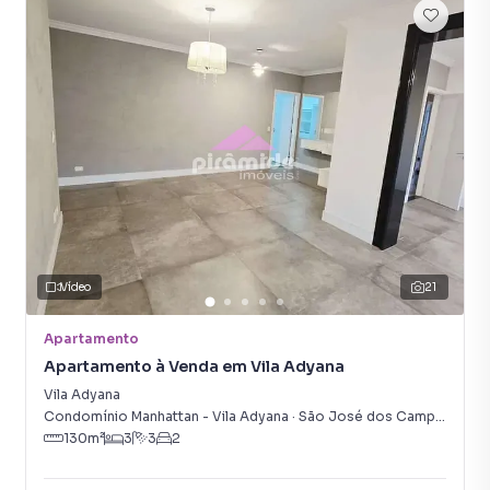
Vídeo
21
Apartamento
Apartamento à Venda em Vila Adyana
Vila Adyana
Condomínio Manhattan - Vila Adyana
·
São José dos Campos
,
SP
130
m²
3
3
2