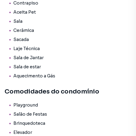
Contrapiso
Agende sua visita e conheça todos os detalhes deste
Aceita Pet
lançamento no Jardim São Dimas.
Sala
Cerâmica
Valor: R$ 941.279,87
Sacada
Laje Técnica
Sala de Jantar
Sala de estar
Aquecimento a Gás
Comodidades do condomínio
Playground
Salão de Festas
Brinquedoteca
Elevador