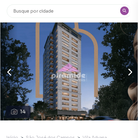
14
Início
São José dos Campos
Vila Adyana