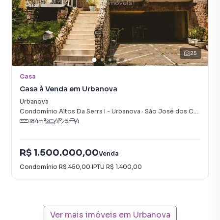
25
Casa
Casa à Venda em Urbanova
Urbanova
Condomínio Altos Da Serra I - Urbanova
·
São José dos Campos
,
184
m²
4
5
4
R$ 1.500.000,00
Venda
Condomínio
R$ 450,00
·
IPTU
R$ 1.400,00
Ver mais imóveis em
Urbanova