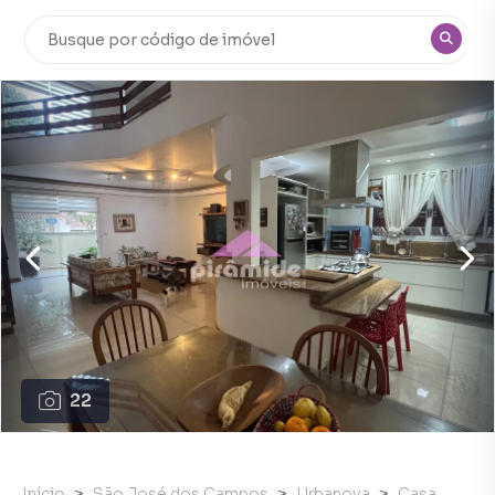
22
Início
São José dos Campos
Urbanova
Casa