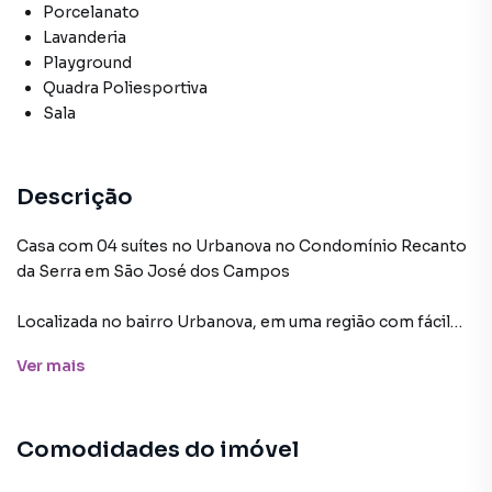
Porcelanato
Lavanderia
Playground
Quadra Poliesportiva
Sala
Descrição
Casa com 04 suítes no Urbanova no Condomínio Recanto
da Serra em São José dos Campos
Localizada no bairro Urbanova, em uma região com fácil
acesso às principais vias da cidade e conexão rápida com a
Ver
mais
Via Dutra e o Anel Viário, esta casa está inserida em uma
localização privilegiada, próxima a supermercados,
padarias, farmácias, escolas e academias, além de contar
Comodidades do imóvel
com conveniências como bancos e restaurantes nas
proximidades. A mobilidade é facilitada por vias bem