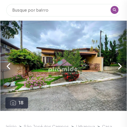
18
Início
São José dos Campos
Urbanova
Casa